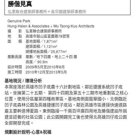
勝偕見真
弘憲聯合建築師事務所＋吳宗國建築師事務所
Genuine Park
Hung-Hsien & Associates + Wu Tsong-Kuo Architects
攝 影 弘憲聯合建築師事務所
地 點 高雄市鼓山區富農路78號等
面 積 基地面積／1,871m²
建築面積／1,121m²
總樓地板面積／25,677m²
層數高度 層數／地下四層、地上二十四 層
高度／ 90.9m
設計時間 2009年5月至2010年8月
施工時間 2010年12月至2013年5月
基地現況 / 環境分析
本案座落於高雄市凹子底農十六計劃地區，鄰近捷運系統凹子底
站，坐擁第二十五期、 第四十四期及第五十三期市地重劃區之核心
位置，使用分區屬第四種商業區。基地南側面龍華國小、北側臨近
凹子底森林公園及高雄捷運凹子底站，鄰近高雄市區連接快速道路
最主要幹道博愛路。東側臨接一千兩百坪廣四用地及勝偕建設所捐
建並認養的社區公園；此公園開闢完工後也使得北高雄凹仔底公園
全部開發完成。
規劃設計說明-心意&祝福