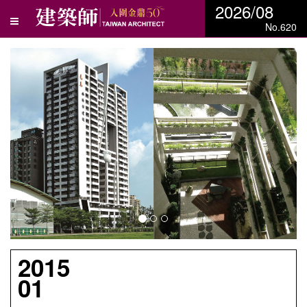
2026/08
No.620
N
e
x
t
2015
01