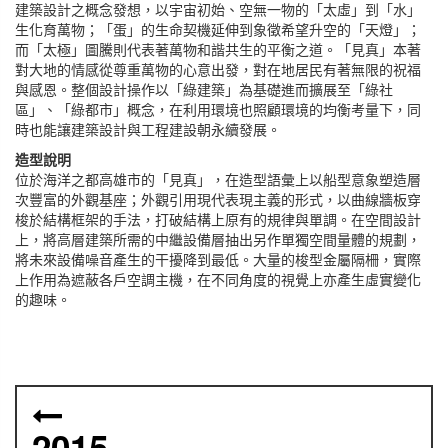
建築設計之概念發想，以宇宙初始、空無一物的「太虛」到「水」
生化育萬物；「蛋」的生命契機延伸到象徵希望升空的「天燈」；
而「太極」圖騰則代表著萬物和諧共生的平衡之道。「見真」本著
對大地的情感從尊重萬物的心意出發，對在地居民有著無限的祝福
與感恩。整個設計操作以「綠建築」為基礎進而擴展至「綠社
區」、「綠都市」概念，在利用環境也照顧環境的均衡考量下，同
時也能讓建築設計與工程建設朝永續發展。
造型說明
位於海洋之都高雄市的「見真」，在造型語彙上以船型意象塑造層
次豐富的外觀基座；外觀引用現代表現主義的形式，以曲線牆板穿
梭於結構框架的手法，打破結構上原有的規律與單調。在空間設計
上，將高層建築所需的中繼設備層抽出另作單獨空間量體的規劃，
將未來設備噪音產生的干擾降到最低。大量的梭型金屬隔柵，實際
上作用為遮蔽各戶空調主機，在不同角度的視覺上亦產生虛實變化
的趣味。
2015