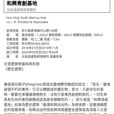
和興青創基地
呂政道建築師事務所
Huo Xing Youth Start-up Hub
LU + R. Architect & Associates
座落地點 彰化縣鹿港鎮中山路108號
面 積 基地面積／1,335㎡ 建築面積／492㎡ 總樓地板面積／695㎡
層數高度 層數／地上二層 高度／7.5m
工程造價 新台幣36,824,695元
設計時間 2018年07月至2019年11月
施工時間 2020年03月至2021年03月
攝 影 呂政道建築師事務所 晨暮影像
文資建築修復與再利用
《歷史建築》
畢達哥拉斯(Pythagoras)曾提出靈魂轉世輪迴的說法：「首先，靈魂
是個不朽的東西，它可以轉變成別種生物；其次，凡是存在的事
物，都要在某種循環裡再生，沒有什麼東西是絕對新的；一切生來
具有生命的東西都應該認為是有關聯性的。」 彰化首座「和興青創
基地」前身為歷史建築「鹿港和興派出所」及宿舍群，從鹿港鎮歷
史的發展來看，和興派出所宿舍群與周遭歷史建築皆為深富人文意