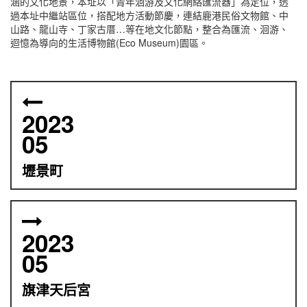
涵的文化地景，本址以「青年洄游及文化網絡匯流器」為定位，透
過本址中繼站區位，搭配地方活動節慶，連結鹿港民俗文物館、中
山路、龍山寺、丁家古厝…等在地文化節點，整合為匯流、洄游、
迴憶為導向的生活博物館(Eco Museum)園區。
2023
05
壢景町
2023
05
旗津天后宮