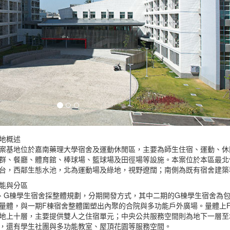
地概述
案基地位於嘉南藥理大學宿舍及運動休閒區，主要為師生住宿、運動、休
群、餐廳、體育館、棒球場、籃球場及田徑場等設施。本案位於本區最北
台，西鄰生態水池，北為運動場及綠地，視野遼闊；南側為既有宿舍建築
能與分區
、G棟學生宿舍採整體規劃，分期開發方式，其中二期的G棟學生宿舍為包
量體，與一期F棟宿舍整體圍塑出內聚的合院與多功能戶外廣場。量體上
地上十層，主要提供雙人之住宿單元；中央公共服務空間則為地下一層至
，還有學生社團與多功能教室、屋頂花園等服務空間。