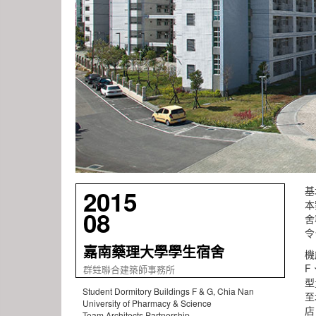
基
2015
本
08
舍
令
嘉南藥理大學學生宿舍
機
F
群甡聯合建築師事務所
型
Student Dormitory Buildings F & G, Chia Nan
至
University of Pharmacy & Science
店
Team Architects Partnership