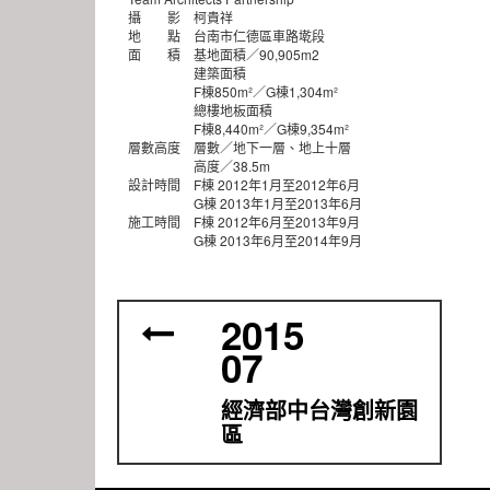
攝 影 柯貴祥
地 點 台南市仁德區車路墘段
面 積 基地面積／90,905m2
建築面積
F棟850m²／G棟1,304m²
總樓地板面積
F棟8,440m²／G棟9,354m²
層數高度 層數／地下一層、地上十層
高度／38.5m
設計時間 F棟 2012年1月至2012年6月
G棟 2013年1月至2013年6月
施工時間 F棟 2012年6月至2013年9月
G棟 2013年6月至2014年9月
2015
07
經濟部中台灣創新園
區