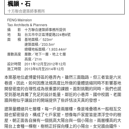
楓韻‧石
十方聯合建築師事務所
FENG Mainsion
Tao Architects & Planners
攝 影 十方聯合建築師事務所提供
地 點 台北市中正區博愛路224巷8號
面 積 基地面積／ 523m²
建築面積／233.5m²
總樓地板面積／1,933.44m²
層數高度 層數／地下一層、地上七層
高度／21m
設計時間 2011年12月至2012年12月
施工時間 2013年6月至2014年12月
本案基地位處博愛特區的巷弄內，雖然三面臨路，但三者皆是六米
巷道，因此，如何因應法規高度比所做的量體退縮同時不影響基地
開發密度的合理性成為很重要的課題。面對挑戰的同時，我們也感
受到基地具備了充足的設計能量，鄰近的小巷弄、國中校園、老圍
牆與樹似乎讓設計的開端提供了些許恬淡天真的發想。
建築量體總共七層樓，每一戶是兩層樓，像是堆疊積木一般相互交
錯也緊密接合，構成了七戶家屋，想像每戶家屋皆是漂浮空中的樹
屋，朝正面各自擁有一個挑高大陽台與一個小陽台，兩層樓高的大
陽台上會種一棵樹，樹梢正好探向樓上的小陽台，女兒牆由鐵件、