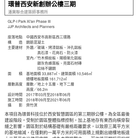
環普西安新創辦公樓三期
潘冀聯合建築師事務所
GLP-I Park Xi'an Phase III
JJP Architects and Planners
座落地點 中國西安市高新區西三環路
構 造 鋼筋混凝土
主要建材 外牆／玻璃、烤漆鋁板、沖孔鋁板
真石漆、花崗石、防火漆
室內／竹木條紋板、陽極氧化鋁板
銀灰色蜂窩板、亮面石材磚
拉絲不鏽鋼
面 積 基地面積 33,887㎡、建築面積 10,546㎡
總樓地板面積 161,712㎡
層數高度 層數／地上十五層、地下二層
高度／66.2m
設計時間 2017年03月至2018年06月
施工時間 2018年09月至2021年06月
攝 影 齊竹溟
本項目為環普科技位於西安智慧園區的第三期辦公樓，為全區最後
建設階段。受制於園區整體指標控制，加上基地存有東西向橫穿裂
縫之影響，園區對於結構基礎有嚴格距離要求，以致原三萬平方米
的基地縮減，在僅剩約一萬平方米的可用面積上規劃出總樓地板達