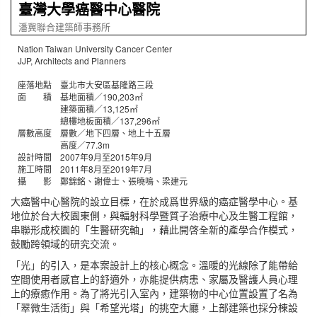
臺灣大學癌醫中心醫院
潘冀聯合建築師事務所
Nation Taiwan University Cancer Center
JJP, Architects and Planners
座落地點 臺北市大安區基隆路三段
面 積 基地面積／190,203㎡
建築面積／13,125㎡
總樓地板面積／137,296㎡
層數高度 層數／地下四層、地上十五層
高度／77.3m
設計時間 2007年9月至2015年9月
施工時間 2011年8月至2019年7月
攝 影 鄭錦銘、謝偉士、張曉鳴、梁建元
大癌醫中心醫院的設立目標，在於成爲世界級的癌症醫學中心。基
地位於台大校園東側，與輻射科學暨質子治療中心及生醫工程館，
串聯形成校園的「生醫研究軸」，藉此開啓全新的產學合作模式，
鼓勵跨領域的研究交流。
「光」的引入，是本案設計上的核心概念。溫暖的光線除了能帶給
空間使用者感官上的舒適外，亦能提供病患、家屬及醫護人員心理
上的療癒作用。為了將光引入室內，建築物的中心位置設置了名為
「翠微生活街」與「希望光塔」的挑空大廳，上部建築也採分棟設