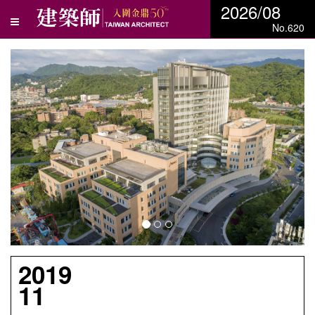
2026/08
No.620
N
e
x
t
2019
11