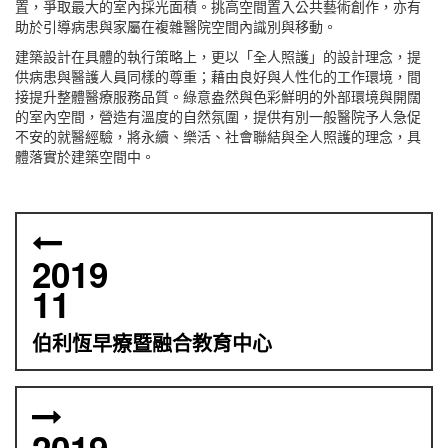
置，爭取最大的室內採光面積。挑高空間置入公共藝術創作，亦有
助於引導病患與家屬在複雜醫院空間內識別與移動。
建築設計在具體的執行策略上，更以「全人照護」的設計理念，提
供病患與醫護人員同樣的尊重；藉由良好與人性化的工作環境，間
接提升整體醫療服務品質。綠意盎然與色彩鮮明的外部環境與開闊
的室內空間，營造有溫度的自然氛圍，提供有別一般醫院予人急促
不安的就醫經驗，將永續、樂活、社會聯結與全人照護的理念，具
體落實於建築空間中。
2019
11
伯利恆早療暨融合教育中心
2019