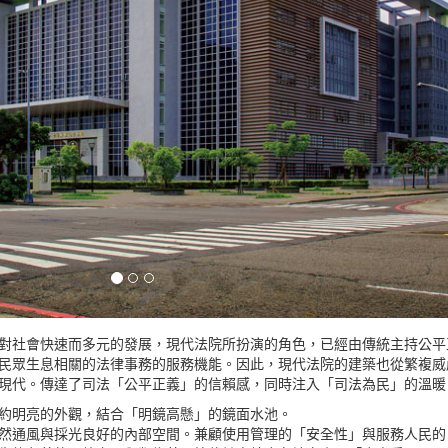
對社會快速而多元的發展，現代法院所扮演的角色，已經由傳統主持公平
民眾生息相關的法律事務的服務機能。因此，現代法院的建築也從繁複威
現代。傳達了司法「公平正義」的信賴感，同時注入「司法為民」的溫暖
約明亮的外觀，結合「明鏡高懸」的鏡面水池。
然通風與採光良好的內部空間。兼顧使用管理的「安全性」與服務人民的