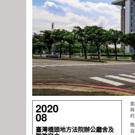
面
2020
與
08
的
簡
臺灣橋頭地方法院辦公廳舍及
自