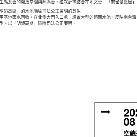
生態友善的開放空間與鄰為善。植栽計畫結合在地文史－「麻雀愛鳳凰」
明鏡高懸」的水池隱喻司法公正廉明的意象
用基地雨水回收，在北側大門入口處，設置大型的鏡面水池，反映南台灣
型。以「明鏡高懸」隱喻司法公正廉明。
20
08
空總