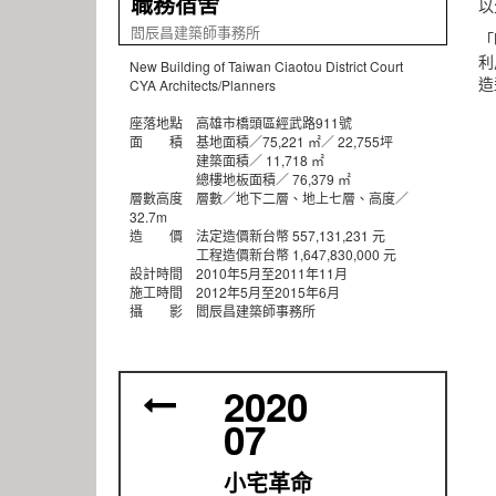
職務宿舍
以
閻辰昌建築師事務所
「
利
New Building of Taiwan Ciaotou District Court
造
CYA Architects/Planners
座落地點 高雄市橋頭區經武路911號
面 積 基地面積／75,221 ㎡／ 22,755坪
建築面積／ 11,718 ㎡
總樓地板面積／ 76,379 ㎡
層數高度 層數／地下二層、地上七層、高度／
32.7m
造 價 法定造價新台幣 557,131,231 元
工程造價新台幣 1,647,830,000 元
設計時間 2010年5月至2011年11月
施工時間 2012年5月至2015年6月
攝 影 閻辰昌建築師事務所
2020
07
小宅革命