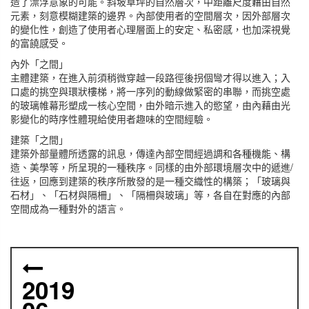
造了漂浮意象的可能。斜坡草坪的自然層次，中距離尺度藉由自然
元素，刻意模糊建築的邊界。內部使用者的空間層次，因外部層次
的變化性，創造了使用者心理層面上的安定、私密感，也加深視覺
的富饒感受。
內外「之間」
主體建築，在進入前須稍微穿越一段路徑後拐個彎才得以進入；入
口處的挑空與環狀樓梯，將一序列的動線做緊密的串聯，而挑空處
的玻璃帷幕形塑成一核心空間，由外暗示進入的慾望，由內藉由光
影變化的時序性體現給使用者趣味的空間經驗。
建築「之間」
建築外部量體所透露的訊息，傳達內部空間經過調和各種機能、構
造、美學等，所呈現的一種秩序。同樣的由外部環境層次中的遞進/
往返，回應到建築的秩序所散發的是一種交織性的構築；「玻璃與
石材」、「石材與隔柵」、「隔柵與玻璃」等，各自在對應的內部
空間成為一種對外的語言。
2019