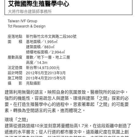
艾微國際生殖醫學中心
大將作聯合建築師事務所
Taiwan IVF Group
Tct Research & Design
座落地點 新竹縣竹北市文興路二段360號
面 積 基地面積／1,995㎡
建築面積／883㎡
總樓地板面積／2,994㎡
層數高度 層數／地下一層、地上三層
高度／14.3m
法定造價 新台幣14,973,000元
設計時間 2012年5月至2013年3月
施工時間 2013年4月至2015年5月
攝 影 亮點攝影
建築利用無聲的語言，映照自身的氛圍景致。醫療院所的設計中，
強烈的機能性，容易疏忽人與建築、環境與建築「之間」探索的必
要。在打造生殖醫學中心的過程中，思索著牽起「之間」的可能要
素，轉換為空間語言的元素，進而體現之。
環境「之間」
建築從道路退縮10米並刻意將量體抬高1.7米，在這段距離中創造了
遞進的水平層次；從人行道的都市層次中，遠距離尺度在氛圍上創