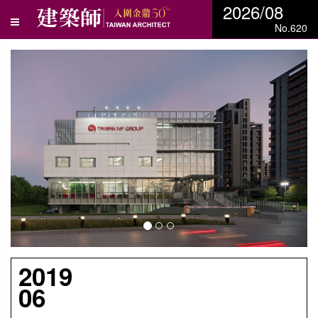
2026/08
No.620
N
e
x
t
2019
06