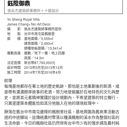
鈺陞御鼎
張永杰建築師事務所＋十藝設計
Yu Sheng Royal Villa
James Chang+Ten Art Deco
攝 影 張永杰建築師事務所提供
地 點 台中市南屯區楓樹里
面 積 基地面積／5,559㎡
建築面積／2,493㎡
總樓地板面積／13,541㎡
層數高度 層數／地下一層、地上四層
高度／14.3m
法定造價 新台幣87,793,000元
設計時間 2013年5月至2013年12月
施工時間 2014年7月至2016年4月
紋理
每塊基地都存在著土地的歷史軌跡，那怕是土地重劃後的新酒，或
是帶有濃濃醇厚故事的老酒，努力地發掘屬於在地特色的文化與歷
史，並將其元素精神實踐於設計規劃內，不希望建築的特立獨行，
只冀望建築本體能恰如其分地融入在地的環境紋理中。
靜落在舊台中市南屯邊陲的楓樹里社區，基地周圍為舊商業活動古
道的中途驛站，這傳統農村聚落以種滿楓樹的溪水作為整個社區的
生活命脈，今日的楓樹社區仍然保有台中市少有的慢步調及農村純