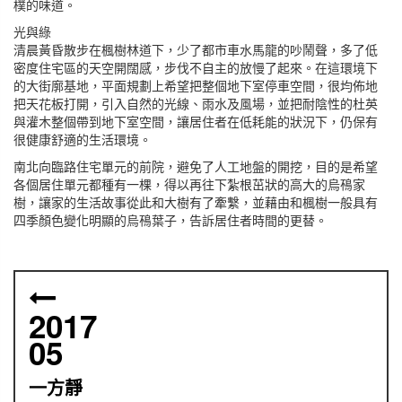
樸的味道。
光與綠
清晨黃昏散步在楓樹林道下，少了都市車水馬龍的吵鬧聲，多了低
密度住宅區的天空開闊感，步伐不自主的放慢了起來。在這環境下
的大街廓基地，平面規劃上希望把整個地下室停車空間，很均佈地
把天花板打開，引入自然的光線、雨水及風場，並把耐陰性的杜英
與灌木整個帶到地下室空間，讓居住者在低耗能的狀況下，仍保有
很健康舒適的生活環境。
南北向臨路住宅單元的前院，避免了人工地盤的開挖，目的是希望
各個居住單元都種有一棵，得以再往下紮根茁狀的高大的烏鴀家
樹，讓家的生活故事從此和大樹有了牽繫，並藉由和楓樹一般具有
四季顏色變化明顯的烏鴀葉子，告訴居住者時間的更替。
2017
05
一方靜