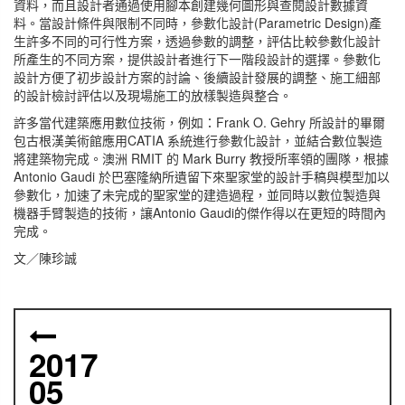
資料，而且設計者通過使用腳本創建幾何圖形與查閱設計數據資
料。當設計條件與限制不同時，參數化設計(Parametric Design)產
生許多不同的可行性方案，透過參數的調整，評估比較參數化設計
所產生的不同方案，提供設計者進行下一階段設計的選擇。參數化
設計方便了初步設計方案的討論、後續設計發展的調整、施工細部
的設計檢討評估以及現場施工的放樣製造與整合。
許多當代建築應用數位技術，例如：Frank O. Gehry 所設計的畢爾
包古根漢美術館應用CATIA 系統進行參數化設計，並結合數位製造
將建築物完成。澳洲 RMIT 的 Mark Burry 教授所率領的團隊，根據
Antonio Gaudi 於巴塞隆納所遺留下來聖家堂的設計手稿與模型加以
參數化，加速了未完成的聖家堂的建造過程，並同時以數位製造與
機器手臂製造的技術，讓Antonio Gaudi的傑作得以在更短的時間內
完成。
文／陳珍誠
2017
05