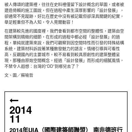
被人傳頌的建築裡，往往在史料裡僅留下設計概念的草圖，或者被
建造倚賴的施工圖說，但在過程中產生深厚影響的「設計發展」，
卻通常不見蹤跡，好比在歷史中沒有被記載但卻深具關鍵的紀實，
舉足輕重但不為人知，令人莞爾動容！
在建築較先進的國度裡，我們會看到都市空間的整體性，建築由空
間架構到精緻的細節，在形成的過程中都必經「設計發展」的過
程，單純就建築來說，我們可觀察到因空間特性而引發的特殊結構
系統，建築材料訴說著某種散發魅力的語言，情緒引導與可看性
高，反觀國內的主要城市，較不易看到較具原創性的建築整體呈
現，那種由原始空間概念，經過「設計發展」而形成的細膩風情，
不禁令人遐想：台灣的“DD”到哪兒去了？
文、圖／蘇喻哲
2014
11
2014年UIA（國際建築師聯盟） 南非德班行