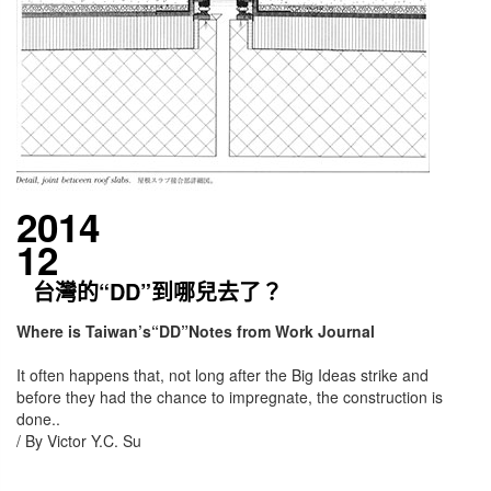
2014
12
台灣的“DD”到哪兒去了？
Where is Taiwan’s“DD”Notes from Work Journal
It often happens that, not long after the Big Ideas strike and
before they had the chance to impregnate, the construction is
done.
.
/ By Victor Y.C. Su