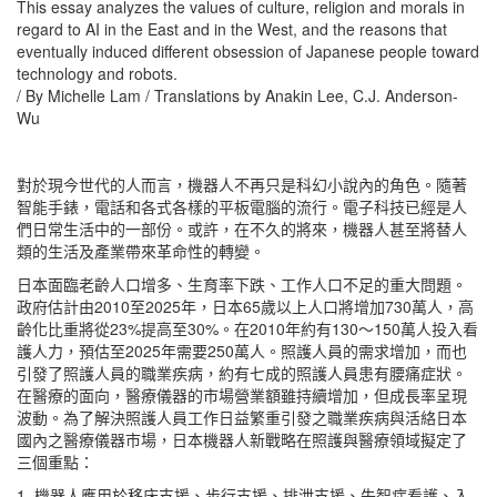
This essay analyzes the values of culture, religion and morals in
regard to AI in the East and in the West, and the reasons that
eventually induced different obsession of Japanese people toward
technology and robots.
/ By Michelle Lam / Translations by Anakin Lee, C.J. Anderson-
Wu
對於現今世代的人而言，機器人不再只是科幻小說內的角色。隨著
智能手錶，電話和各式各樣的平板電腦的流行。電子科技已經是人
們日常生活中的一部份。或許，在不久的將來，機器人甚至將替人
類的生活及產業帶來革命性的轉變。
日本面臨老齡人口增多、生育率下跌、工作人口不足的重大問題。
政府估計由2010至2025年，日本65歲以上人口將增加730萬人，高
齡化比重將從23%提高至30%。在2010年約有130～150萬人投入看
護人力，預估至2025年需要250萬人。照護人員的需求增加，而也
引發了照護人員的職業疾病，約有七成的照護人員患有腰痛症狀。
在醫療的面向，醫療儀器的市場營業額雖持續增加，但成長率呈現
波動。為了解決照護人員工作日益繁重引發之職業疾病與活絡日本
國內之醫療儀器市場，日本機器人新戰略在照護與醫療領域擬定了
三個重點：
1. 機器人應用於移床支援、步行支援、排泄支援、失智症看護、入