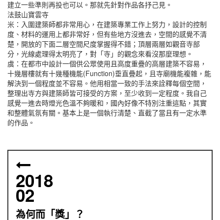
建立一些準則再投也可以。那就先針對作品各抒己見。
法鼓山寶雲寺
米：入圍建築師都非常用心，在建築專業工作上努力，設計的控制
度、材料的運用上都非常好，但有些地方沒進去，空間的感覺不清
楚，開放的下面二層空間尺度掌握得不錯；頂層兩層如觀音寺部
分，光線處理得太明亮了，對「寺」的觀念來看沒那麼理想。
虞：在都市中設計一個供公眾使用且高度重疊的高層建築不容易，
十幾層樓就有十幾種機能(Function)垂直疊起，且寺廟機能複雜，能
解決到一個程度並不容易。他用相當一致的手法來詮釋每個空間，
整理出寺方與建築師皆可接受的方案，至少收到一定程度。我自己
感覺一進去時燈光色溫不夠暖和，國內好像不特別注重這點，其實
和整體氣氛有關。基本上是一個執行清楚、直截了當且有一定水準
的作品。
2018
02
為何而「獎」？