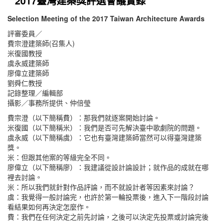
2017臺灣建築獎評選會議實錄
Selection Meeting of the 2017 Taiwan Architecture Awards
評審委員／
費宗澄建築師(召集人)
米復國教授
虞永威建築師
廖偉立建築師
劉舜仁教授
記錄整理／編輯部
攝影／事務所提供、仲倍瑩
費宗澄（以下簡稱費）：那我們就逐案開始討論。
米復國（以下簡稱米）：我們是否可先解決臺中歌劇院的問題。
虞永威（以下簡稱虞）：它也有臺灣建築師當然可以得臺灣建築
獎。
米：但跟其他案的等級完全不同。
廖偉立（以下簡稱廖）：我建議從設計論設計；就作品的成就在哪
裡去討論。
米：所以我們就針對作品評論，而不就設計者等因素來討論？
虞：我覺得一般討論完，也許於第一輪投票後，進入下一階段討論
看結果如何再決定怎麼作。
費：我們在任何決定之前先討論，之後可以決定先投票或討論完後