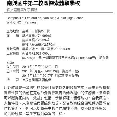
南興國中第二校區探索體驗學校
侯文嘉建築師事務所
Campus II of Exploration, Nan-Sing Junior High School
WH. C.HO + Partners
座落地點 嘉義市日新街278號
面 積 基地面積／74,999㎡
建築面積／2,233㎡
總樓地板面積／2,770㎡
層數高度 層數／地上二層、高度／6.1~8.4m
工程造價 新台幣72,521,000元
64,630,000元(一期建築工程不含水保) +7,891,000元(二期探索
設施)
設計時間 2011年9月至2012年11月
施工時間 2013年3月至2014年12月(一期建築工程)
2015年12月至2017年1月(二期探索設施)
攝 影 巨茂空間攝影 劉俊傑
戶外教育是一套盛行於歐美且歷史悠久的教育方式，藉由參與具有
冒險性質的活動在完成戶外冒險教育活動課程中的任務後，參與者
可以獲得正向的「效益」包括：學業課程、領導能力、自我概念、
人格特質、人際關係與冒險進取等。配合教育綜合領堿透過團隊合
作的策略，不但可以培養學生的合作精神，也可以不斷創造學習上
的高峰經驗，學生掌握到學習的目標。