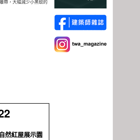
離帶，大幅減少小黑蚊的
22
自然紅屋展示園