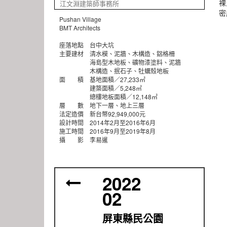
裸
江文淵建築師事務所
密
Pushan Village
BMT Architects
座落地點 台中大坑
主要建材 清水模、泥牆、木構造、鋁格柵
海島型木地板、礦物漆塗料、泥牆
木構造、抿石子、牡蠣殼地板
面 積 基地面積／27,233㎡
建築面積／5,248㎡
總樓地板面積／12,148㎡
層 數 地下一層、地上三層
法定造價 新台幣92,949,000元
設計時間 2014年2月至2016年6月
施工時間 2016年9月至2019年8月
攝 影 李易暹
2022
02
屏東縣民公園