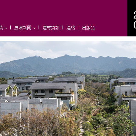
年獎
展演新聞
建材資訊
連絡
出版品
N
e
x
t