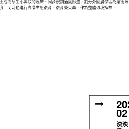
土成為孳生小黑蚊的溫床。同步規劃通風廊道，劃分外圍農學區為緩衝隔
度。同時也進行高階生態復育，復育螢火蟲，作為整體環境指標。
20
02
泱泱