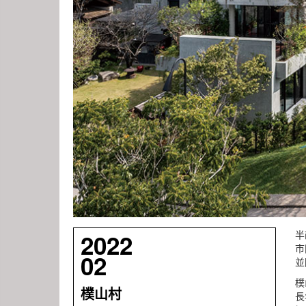
半
2022
市
02
並
樸
樸山村
長