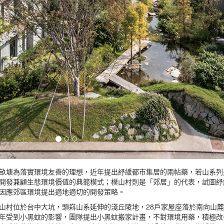
畝塘為落實環境友善的理想，近年提出紓緩都市集居的兩帖藥，若山系列
開發兼顧生態環境價值的典範模式；樸山村則是「郊居」的代表，試圖紓
因應郊區環境提出適地適切的開發策略。
山村位於台中大坑，頭嵙山系延伸的淺丘陵地，28戶家屋座落於南向山
年受到小黑蚊的影響，團隊提出小黑蚊搬家計畫，不對環境用藥，積極改