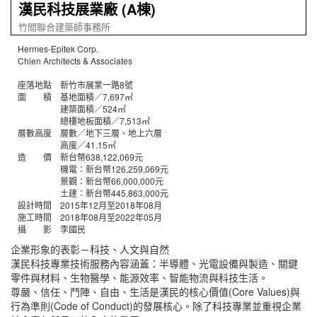
漢民科技展業廠 (A棟)
竹間聯合建築師事務所
Hermes-Epitek Corp.
Chien Architects & Associates
座落地點 新竹市展業一路8號
面 積 基地面積／7,697㎡
建築面積／524㎡
總樓地板面積／7,513㎡
層數高度 層數／地下三層、地上六層
高度／41.15㎡
造 價 新台幣638,122,069元
機電：新台幣126,259,069元
景觀：新台幣66,000,000元
土建：新台幣445,863,000元
設計時間 2015年12月至2018年08月
施工時間 2018年08月至2022年05月
攝 影 李國民
企業形象的表彰－科技、人文與自然
漢民科技專業技術服務內容涵蓋：半導體、光電設備與製造、關鍵
零件與材料、生物醫學、能源效率、智能物流與科技生活。
尊嚴、信任、鬥陣、自由、生活是漢民的核心價值(Core Values)與
行為準則(Code of Conduct)的發展核心。除了科技專業並重視企業