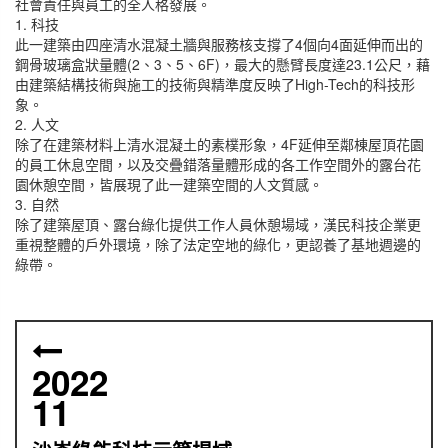
社會責任與員工的全人格發展。
1. 科技
此一建築由四座清水混凝土牆與服務核支撐了4個向4面延伸而出的
鋼骨玻璃盒狀量體(2、3、5、6F)，最大的懸臂長度達23.1公尺，藉
由建築結構技術與施工的技術與精準度反映了High-Tech的科技形
象。
2. 人文
除了在建築材料上清水混凝土的素樸形象，4F延伸至鄰棟屋頂花園
的員工休息空間，以及交疊錯落量體形成的各工作空間外的露台花
園休憩空間，皆展現了此一建築空間的人文質感。
3. 自然
除了建築屋頂、露台綠化提供工作人員休憩場域，漢民科技企業更
重視整體的戶外環境，除了法定空地的綠化，更認養了基地週邊的
綠帶。
2022
11