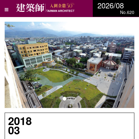
2026/08
No.620
N
e
x
t
2018
03