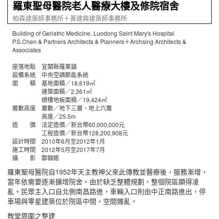
羅東聖母醫院老人醫療大樓及修院宿舍
柏森建築師事務所＋黃建興建築師事務所
Building of Geriatric Medicine, Luodong Saint Mary's Hospital
P.S.Chen & Partners Architects & Planners＋Archsing Architects &
Associates
座落地點 宜蘭縣羅東鎮
設備系統 中央空調節能系統
面 積 基地面積／18,619㎡
建築面積／2,361㎡
總樓地板面積／19,424㎡
層數高度 層數／地下三層、地上六層
高度／25.5m
造 價 法定造價／新台幣60,000,000元
工程造價／新台幣128,200,908元
設計時間 2010年6月至2012年1月
施工時間 2012年5月至2017年7月
攝 影 鄭錦銘
羅東聖母醫院自1952年天主教神父來此傳教並醫療後，服務漸增，
當年依需要逐漸擴增院舍。由於缺乏整體規劃，整個院區顯得凌
亂。民眾主入口自北側南昌路進，車輛入口則由中正南路進出，停
車場與零星建築位於院區中間，空間雜亂。
教堂周圍之整建