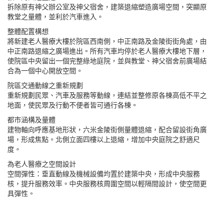
拆除原有神父辦公室及神父宿舍，建築退縮塑造廣場空間，突顯原
教堂之量體，並利於汽車進入。
整體配置構想
將新建老人醫療大樓於院區西南側，中正南路及金陵街街角處，由
中正南路退縮之廣場進出。所有汽車均停於老人醫療大樓地下層，
使院區中央留出一個完整綠地庭院，並與教堂、神父宿舍前廣場結
合為一個中心開放空間。
院區交通動線之重新規劃
重新規劃民眾、汽車及服務等動線，連結並整修原各棟高低不平之
地面，使民眾及行動不便者皆可通行各棟。
都市涵構及量體
建物軸向呼應基地形狀，六米金陵街側量體退縮，配合留設街角廣
場，形成焦點。北側立面四樓以上退縮，增加中央庭院之舒適尺
度。
為老人醫療之空間設計
空間彈性：垂直動線及機械設備均置於建築中央，形成中央服務
核，提升服務效率。中央服務核周圍空間以輕隔間設計，使空間更
具彈性。