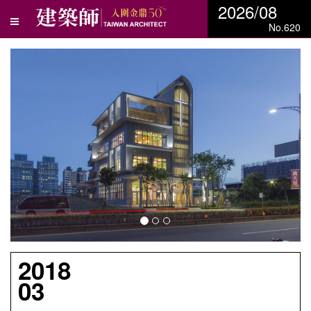
2026/08
No.620
N
e
x
t
2018
03