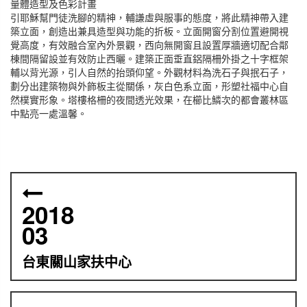
量體造型及色彩計畫
引耶穌幫門徒洗腳的精神，輔謙虛與服事的態度，將此精神帶入建
築立面，創造出兼具造型與功能的折板。立面開窗分割位置避開視
覺高度，有效融合室內外景觀，西向無開窗且設置厚牆適切配合鄰
棟間隔留設並有效防止西曬。建築正面垂直鋁隔柵外掛之十字框架
輔以背光源，引人自然的抬頭仰望。外觀材料為洗石子與抿石子，
劃分出建築物與外飾板主從關係，灰白色系立面，形塑社福中心自
然樸實形象。塔樓格柵的夜間透光效果，在櫛比鱗次的都會叢林區
中點亮一處溫馨。
2018
03
台東關山家扶中心