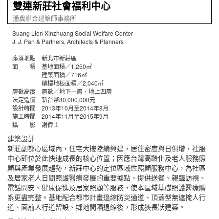
雙連新莊社會福利中心
潘冀聯合建築師事務所
Suang Lien Xinzhuang Social Welfare Center
J. J. Pan & Partners, Architects & Planners
座落地點 新北市新莊區
面 積 基地面積／1,250㎡
建築面積／716㎡
總樓地板面積／2,040㎡
層數高度 層數／地下一層、地上四層
法定造價 新台幣80,000,000元
設計時間 2013年10月至2014年8月
施工時間 2014年11月至2015年9月
攝 影 謝偉士
建築設計
新莊副都心區域內，住宅大樓陸續興建，居住密度與日俱增，社服
中心即位於此快速成長的核心位置；因應台灣高齡化及老人服務照
顧與產業發展趨勢，新莊中心的定位區域性照顧服務中心，為社區
及居家老人日間照護醫療發展的重要據點，提供送餐、親臨訪視、
電話問安、健康促進及居家照顧等服務，使本區域基礎照護醫療體
系更盡完整。基地配合都市計畫退縮防災通道、頂蓋型無遮掩人行
道、面前人行道留設、鄰地間隔退縮後，形成狹長狀建築。